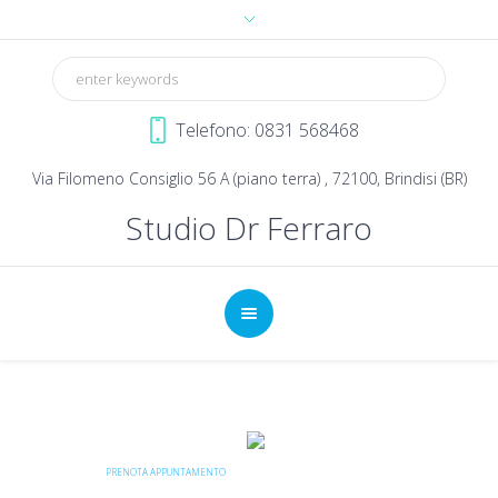
Telefono: 0831 568468
Via Filomeno Consiglio 56 A (piano terra) , 72100, Brindisi (BR)
Studio Dr Ferraro
Studio Dr Ferraro
Un ottimo stile di vita
Inizia con un sorriso smagliante
La prima visita dei bambini a partire dai 4 anni
è completamente GRATUITA
PRENOTA APPUNTAMENTO