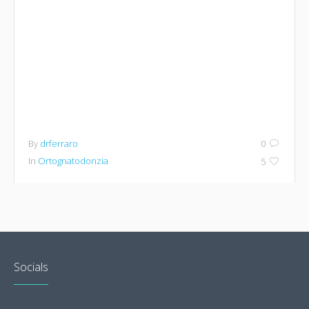
By
drferraro
0
In
Ortognatodonzia
5
Socials